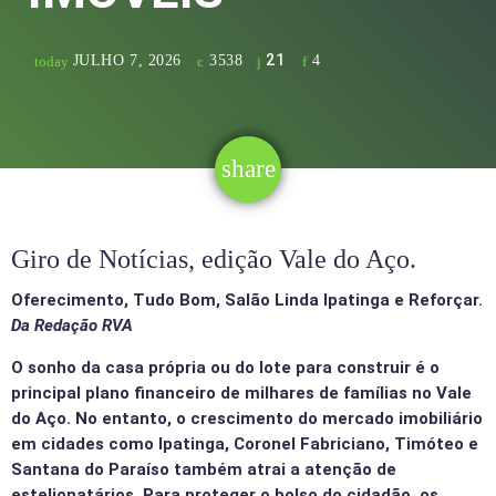
21
JULHO 7, 2026
3538
4
today
share
email
21
Giro de Notícias, edição Vale do Aço.
Oferecimento, Tudo Bom, Salão Linda Ipatinga e Reforçar.
Da Redação RVA
O sonho da casa própria ou do lote para construir é o
principal plano financeiro de milhares de famílias no Vale
do Aço. No entanto, o crescimento do mercado imobiliário
em cidades como Ipatinga, Coronel Fabriciano, Timóteo e
Santana do Paraíso também atrai a atenção de
estelionatários. Para proteger o bolso do cidadão, os