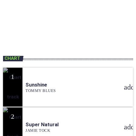
MÚSICA GOSPEL
Arena Sertaneja
06:00 - 07:00
Arena Sertaneja
CHART
1
Sunshine
add
TOMMY BLUES
2
Super Natural
add
JAMIE TOCK