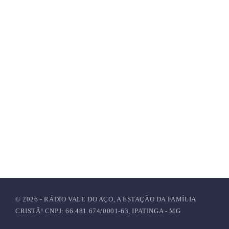
© 2026 - RÁDIO VALE DO AÇO, A ESTAÇÃO DA FAMÍLIA
CRISTÃ! CNPJ: 66.481.674/0001-63, IPATINGA - MG