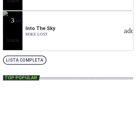
3
Into The Sky
add
MIKE LOST
LISTA COMPLETA
TOP POPULAR