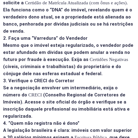
solicite a
.
Certidão de Matrícula Atualizada (com ônus e ações)
Ela funciona como o “DNA” do imóvel, revelando quem é o
verdadeiro dono atual, se a propriedade está alienada ao
banco, penhorada por dívidas judiciais ou se há restrições
de venda.
2. Faça uma “Varredura” do Vendedor
Mesmo que o imóvel esteja regularizado, o vendedor pode
estar afundado em dívidas que podem anular a venda no
futuro por fraude à execução. Exija as
Certidões Negativas
(cíveis, criminais e trabalhistas) do proprietário e do
cônjuge dele nas esferas estadual e federal.
3. Verifique o CRECI do Corretor
Se a negociação envolver um intermediário, exija o
número do
(Conselho Regional de Corretores de
CRECI
Imóveis). Acesse o site oficial do órgão e verifique se a
inscrição daquele profissional ou imobiliária está ativa e
regularizada.
4. “Quem não registra não é dono”
A legislação brasileira é clara: imóveis com valor superior
a 30 salários mínimos exigem a
, que deve
Escritura Pública