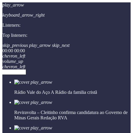
play_arrow
keyboard_arrow_right
Listeners:
Top listeners:
skip_previous
play_arrow
skip_next
00:00
00:00
chevron_left
volume_up
chevron_left
Go to album
play_arrow
Rádio Vale do Aço
A Rádio da familia cristã
play_arrow
Reviravolta – Cleitinho confirma candidatura ao Governo de
Minas Gerais
Redação RVA
play_arrow