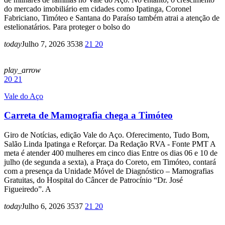
do mercado imobiliário em cidades como Ipatinga, Coronel
Fabriciano, Timóteo e Santana do Paraíso também atrai a atenção de
estelionatários. Para proteger o bolso do
today
Julho 7, 2026
3538
21
20
play_arrow
20
21
Vale do Aço
Carreta de Mamografia chega a Timóteo
Giro de Notícias, edição Vale do Aço. Oferecimento, Tudo Bom,
Salão Linda Ipatinga e Reforçar. Da Redação RVA - Fonte PMT A
meta é atender 400 mulheres em cinco dias Entre os dias 06 e 10 de
julho (de segunda a sexta), a Praça do Coreto, em Timóteo, contará
com a presença da Unidade Móvel de Diagnóstico – Mamografias
Gratuitas, do Hospital do Câncer de Patrocínio “Dr. José
Figueiredo”. A
today
Julho 6, 2026
3537
21
20