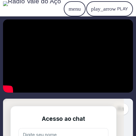
menu
play_arrow
PLAY