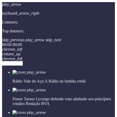
play_arrow
keyboard_arrow_right
Listeners:
Top listeners:
skip_previous
play_arrow
skip_next
00:00
00:00
chevron_left
volume_up
chevron_left
Go to album
play_arrow
Rádio Vale do Aço
A Rádio da familia cristã
play_arrow
Pastor Tassos Lycurgo defende voto alinhado aos princípios
cristãos
Redação RVA
play_arrow