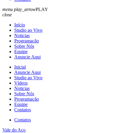
menu
play_arrow
PLAY
close
Início
Studio ao Vivo
Noticias
Programação
Sobre Nós
Equipe
Anuncie Aqui
Inicial
Anuncie Aqui
Studio ao Vivo
Vídeos
Noticias
Sobre Nós
Programação
Equipe
Contatos
Contatos
Vale do Aço