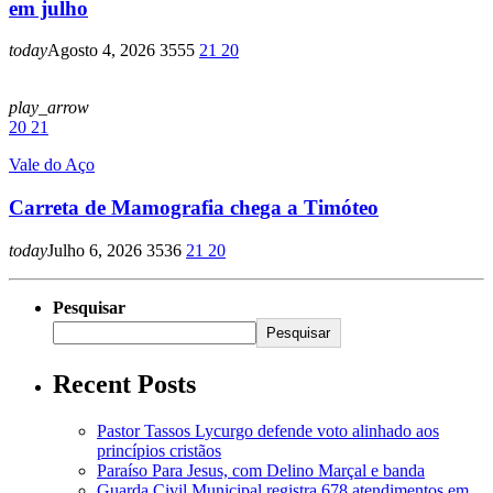
em julho
today
Agosto 4, 2026
3555
21
20
play_arrow
20
21
Vale do Aço
Carreta de Mamografia chega a Timóteo
today
Julho 6, 2026
3536
21
20
Pesquisar
Pesquisar
Recent Posts
Pastor Tassos Lycurgo defende voto alinhado aos
princípios cristãos
Paraíso Para Jesus, com Delino Marçal e banda
Guarda Civil Municipal registra 678 atendimentos em