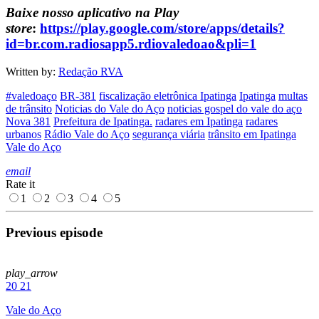
Baixe nosso aplicativo na Play
store
:
https://play.google.com/store/apps/details?
id=br.com.radiosapp5.rdiovaledoao&pli=1
Written by:
Redação RVA
#valedoaço
BR-381
fiscalização eletrônica Ipatinga
Ipatinga
multas
de trânsito
Noticias do Vale do Aço
noticias gospel do vale do aço
Nova 381
Prefeitura de Ipatinga.
radares em Ipatinga
radares
urbanos
Rádio Vale do Aço
segurança viária
trânsito em Ipatinga
Vale do Aço
email
Rate it
1
2
3
4
5
Previous episode
play_arrow
20
21
Vale do Aço