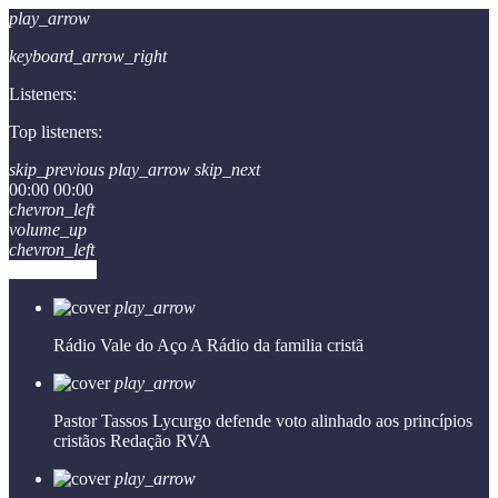
play_arrow
keyboard_arrow_right
Listeners:
Top listeners:
skip_previous
play_arrow
skip_next
00:00
00:00
chevron_left
volume_up
chevron_left
Go to album
play_arrow
Rádio Vale do Aço
A Rádio da familia cristã
play_arrow
Pastor Tassos Lycurgo defende voto alinhado aos princípios
cristãos
Redação RVA
play_arrow