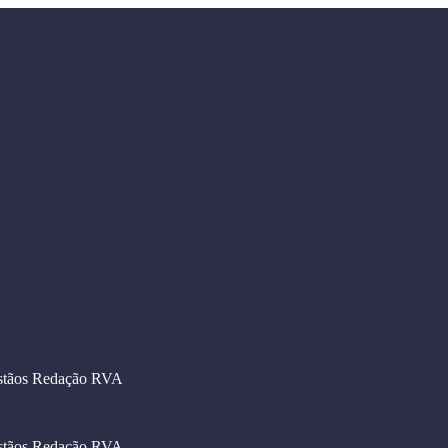
stãos
Redação RVA
stãos
Redação RVA