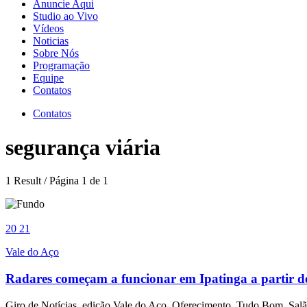
Anuncie Aqui
Studio ao Vivo
Vídeos
Noticias
Sobre Nós
Programação
Equipe
Contatos
Contatos
segurança viária
1 Result / Página 1 de 1
20
21
Vale do Aço
Radares começam a funcionar em Ipatinga a partir d
Giro de Notícias, edição Vale do Aço. Oferecimento, Tudo Bom, Salã