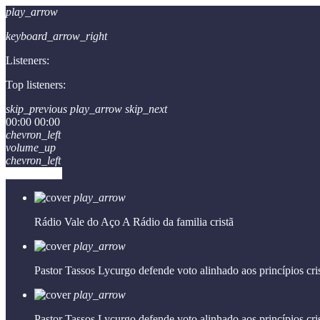
play_arrow
keyboard_arrow_right
Listeners:
Top listeners:
skip_previous
play_arrow
skip_next
00:00
00:00
chevron_left
volume_up
chevron_left
Go to album
play_arrow
Rádio Vale do Aço
A Rádio da familia cristã
play_arrow
Pastor Tassos Lycurgo defende voto alinhado aos princípios cri
play_arrow
Pastor Tassos Lycurgo defende voto alinhado aos princípios cri