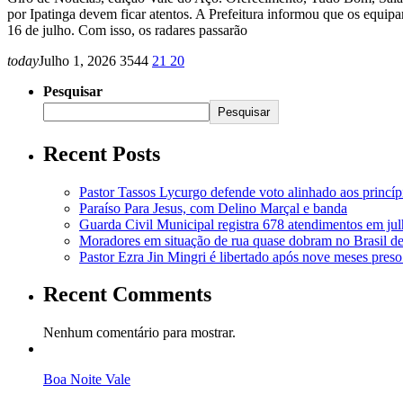
por Ipatinga devem ficar atentos. A Prefeitura informou que os equip
16 de julho. Com isso, os radares passarão
today
Julho 1, 2026
3544
21
20
Pesquisar
Pesquisar
Recent Posts
Pastor Tassos Lycurgo defende voto alinhado aos princípi
Paraíso Para Jesus, com Delino Marçal e banda
Guarda Civil Municipal registra 678 atendimentos em ju
Moradores em situação de rua quase dobram no Brasil d
Pastor Ezra Jin Mingri é libertado após nove meses pres
Recent Comments
Nenhum comentário para mostrar.
Boa Noite Vale