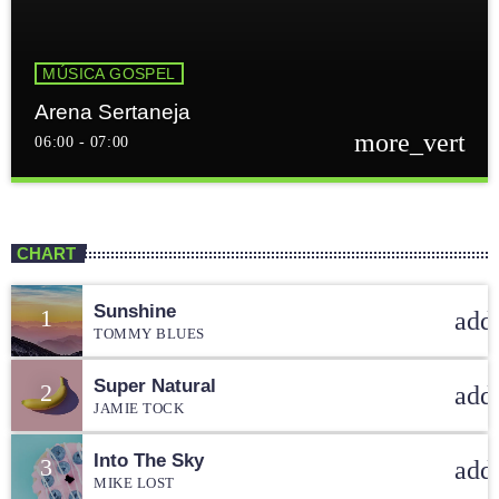
MÚSICA GOSPEL
Arena Sertaneja
more_vert
06:00 - 07:00
Arena Sertaneja
close
Seu dia começa com o melhor da música sertaneja gospel,
CHART
aqui no Programa Arena Seraneja.
Sunshine
1
add
TOMMY BLUES
Super Natural
2
add
JAMIE TOCK
Into The Sky
3
add
MIKE LOST