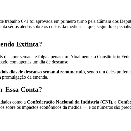
e trabalho 6×1 foi aprovada em primeiro turno pela Câmara dos Deputa
anta sérios alertas sobre os custos da medida — que, segundo especial
Sendo Extinta?
is dias por semana e folga apenas um. Atualmente, a Constituição Feder
 sábado com apenas um dia de descanso.
a
dois dias de descanso semanal remunerado
, sendo um deles prefere
a promulgação da emenda.
r Essa Conta?
tidades como a
Confederação Nacional da Indústria (CNI)
, a
Confe
dos sobre os impactos econômicos da medida — e os números são preoc