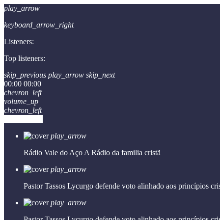
play_arrow
keyboard_arrow_right
Listeners:
Top listeners:
skip_previous
play_arrow
skip_next
00:00
00:00
chevron_left
volume_up
chevron_left
Go to album
play_arrow
Rádio Vale do Aço
A Rádio da familia cristã
play_arrow
Pastor Tassos Lycurgo defende voto alinhado aos princípios cri
play_arrow
Pastor Tassos Lycurgo defende voto alinhado aos princípios cri