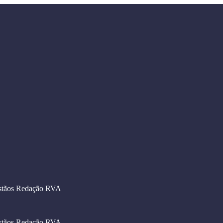
stãos
Redação RVA
stãos
Redação RVA