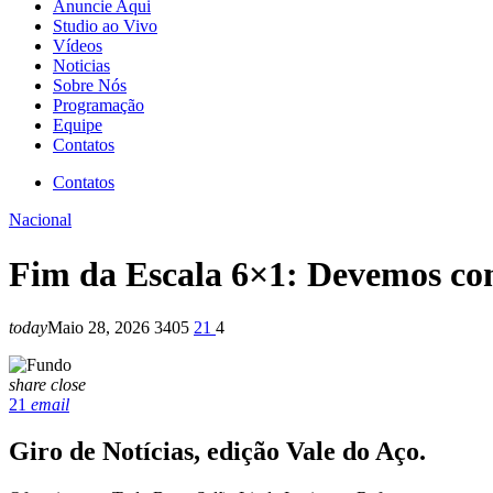
Anuncie Aqui
Studio ao Vivo
Vídeos
Noticias
Sobre Nós
Programação
Equipe
Contatos
Contatos
Nacional
Fim da Escala 6×1: Devemos c
today
Maio 28, 2026
3405
21
4
share
close
21
email
Giro de Notícias, edição Vale do Aço.