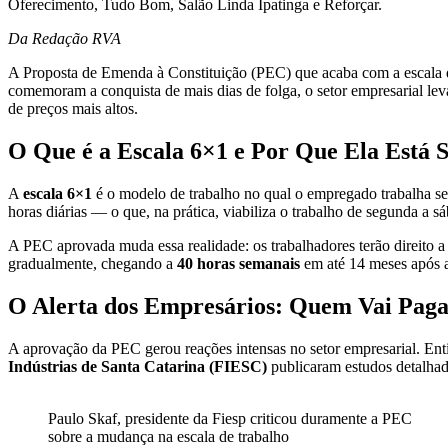
Oferecimento, Tudo Bom, Salão Linda Ipatinga e Reforçar.
Da Redação RVA
A Proposta de Emenda à Constituição (PEC) que acaba com a escala d
comemoram a conquista de mais dias de folga, o setor empresarial lev
de preços mais altos.
O Que é a Escala 6×1 e Por Que Ela Está 
A
escala 6×1
é o modelo de trabalho no qual o empregado trabalha se
horas diárias — o que, na prática, viabiliza o trabalho de segunda a
A PEC aprovada muda essa realidade: os trabalhadores terão direito 
gradualmente, chegando a
40 horas semanais
em até 14 meses após 
O Alerta dos Empresários: Quem Vai Paga
A aprovação da PEC gerou reações intensas no setor empresarial. En
Indústrias de Santa Catarina (FIESC)
publicaram estudos detalha
Paulo Skaf, presidente da Fiesp criticou duramente a PEC
sobre a mudança na escala de trabalho