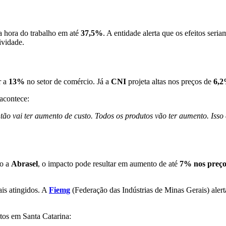
da hora do trabalho em até
37,5%
. A entidade alerta que os efeitos ser
ividade.
r a
13%
no setor de comércio. Já a
CNI
projeta altas nos preços de
6,
 acontece:
ão vai ter aumento de custo. Todos os produtos vão ter aumento. Isso
do a
Abrasel
, o impacto pode resultar em aumento de até
7% nos preço
ais atingidos. A
Fiemg
(Federação das Indústrias de Minas Gerais) aler
tos em Santa Catarina: