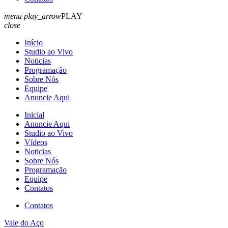
menu
play_arrow
PLAY
close
Início
Studio ao Vivo
Noticias
Programação
Sobre Nós
Equipe
Anuncie Aqui
Inicial
Anuncie Aqui
Studio ao Vivo
Vídeos
Noticias
Sobre Nós
Programação
Equipe
Contatos
Contatos
Vale do Aço