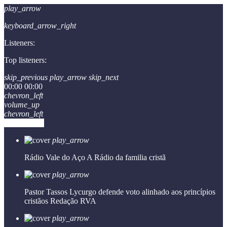
play_arrow
keyboard_arrow_right
Listeners:
Top listeners:
skip_previous
play_arrow
skip_next
00:00
00:00
chevron_left
volume_up
chevron_left
Go to album
play_arrow
Rádio Vale do Aço
A Rádio da familia cristã
play_arrow
Pastor Tassos Lycurgo defende voto alinhado aos princípios
cristãos
Redação RVA
play_arrow