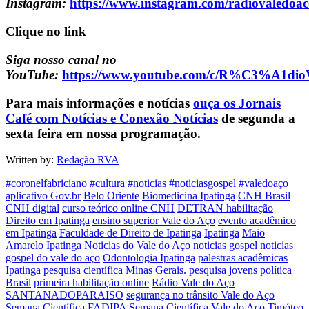
Instagram:
https://www.instagram.com/radiovaledoac
Clique no link
Siga nosso canal no
YouTube:
https://www.youtube.com/c/R%C3%A1d
Para mais informações e notícias
ouça os Jornais
Café com Notícias e Conexão Notícias
de segunda a
sexta feira em nossa programação.
Written by:
Redação RVA
#coronelfabriciano
#cultura
#noticias
#noticiasgospel
#valedoaço
aplicativo Gov.br
Belo Oriente
Biomedicina Ipatinga
CNH Brasil
CNH digital
curso teórico online CNH
DETRAN habilitação
Direito em Ipatinga
ensino superior Vale do Aço
evento acadêmico
em Ipatinga
Faculdade de Direito de Ipatinga
Ipatinga
Maio
Amarelo Ipatinga
Noticias do Vale do Aço
noticias gospel
noticias
gospel do vale do aço
Odontologia Ipatinga
palestras acadêmicas
Ipatinga
pesquisa científica Minas Gerais.
pesquisa jovens política
Brasil
primeira habilitação online
Rádio Vale do Aço
SANTANADOPARAISO
segurança no trânsito Vale do Aço
Semana Científica FADIPA
Semana Científica Vale do Aço
Timóteo