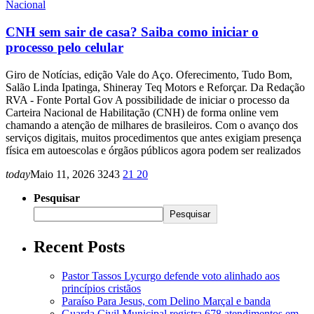
Nacional
CNH sem sair de casa? Saiba como iniciar o
processo pelo celular
Giro de Notícias, edição Vale do Aço. Oferecimento, Tudo Bom,
Salão Linda Ipatinga, Shineray Teq Motors e Reforçar. Da Redação
RVA - Fonte Portal Gov A possibilidade de iniciar o processo da
Carteira Nacional de Habilitação (CNH) de forma online vem
chamando a atenção de milhares de brasileiros. Com o avanço dos
serviços digitais, muitos procedimentos que antes exigiam presença
física em autoescolas e órgãos públicos agora podem ser realizados
today
Maio 11, 2026
3243
21
20
Pesquisar
Pesquisar
Recent Posts
Pastor Tassos Lycurgo defende voto alinhado aos
princípios cristãos
Paraíso Para Jesus, com Delino Marçal e banda
Guarda Civil Municipal registra 678 atendimentos em