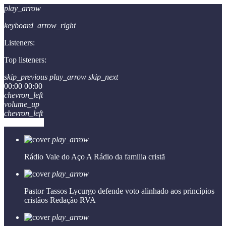
play_arrow
keyboard_arrow_right
Listeners:
Top listeners:
skip_previous
play_arrow
skip_next
00:00
00:00
chevron_left
volume_up
chevron_left
Go to album
play_arrow
Rádio Vale do Aço
A Rádio da familia cristã
play_arrow
Pastor Tassos Lycurgo defende voto alinhado aos princípios
cristãos
Redação RVA
play_arrow