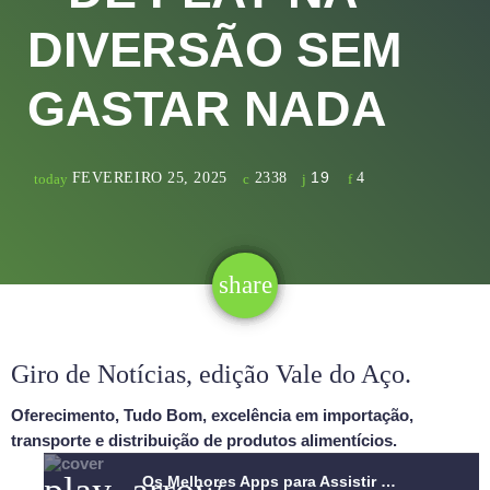
DIVERSÃO SEM
GASTAR NADA
19
FEVEREIRO 25, 2025
2338
4
today
share
email
19
Giro de Notícias, edição Vale do Aço.
Oferecimento, Tudo Bom, excelência em importação,
transporte e distribuição de produtos alimentícios.
Os Melhores Apps para Assistir Filmes e Séries Grátis – Dê Play na Diversão Sem Gastar Nada