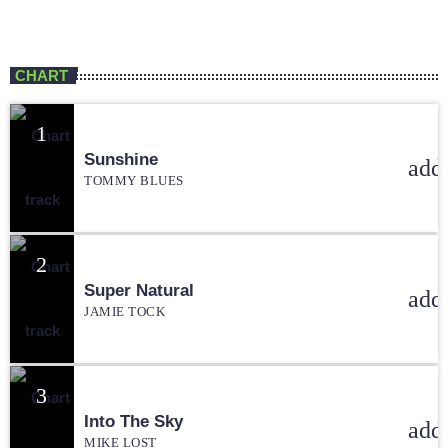
Pra Adorar
CHART
1
Sunshine
add
TOMMY BLUES
2
Super Natural
add
JAMIE TOCK
3
Into The Sky
add
MIKE LOST