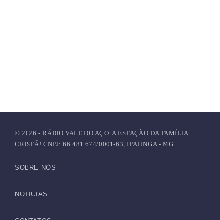
© 2026 - RÁDIO VALE DO AÇO, A ESTAÇÃO DA FAMÍLIA
CRISTÃ! CNPJ: 66.481.674/0001-63, IPATINGA - MG
SOBRE NÓS
NOTICIAS