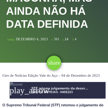
AINDA NÃO HÁ
DATA DEFINIDA
14
DEZEMBRO 4, 2023
591
4
today
share
email
14
Giro de Notícias Edição Vale do Aço – 04 de Dezembro de 2023
play_arrow
STF retoma julgamento da descriminalização da maconha, mas ainda não há data definida
GIRO DE NOTICIAS - 04DEZ23
O Supremo Tribunal Federal (STF) retomou o julgamento do