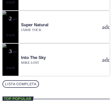
2
Super Natural
add
JAMIE TOCK
3
Into The Sky
add
MIKE LOST
LISTA COMPLETA
TOP POPULAR