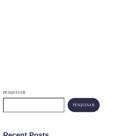
GERAL
REURB Ipatinga avança com entrega de
mais de 200 escrituras
today
21
20
JANEIRO 23, 2026
3102
PESQUISAR
PESQUISAR
Recent Posts