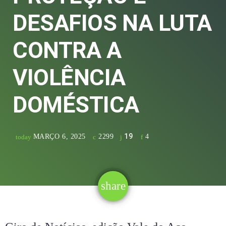
DESAFIOS NA LUTA
CONTRA A
VIOLÊNCIA
DOMÉSTICA
19
MARÇO 6, 2025
2299
4
today
share
email
19