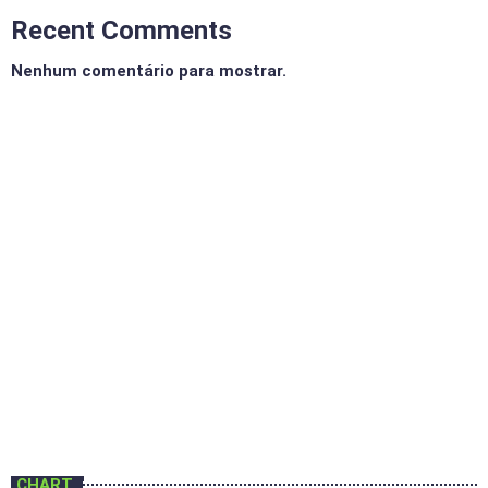
Recent Comments
Nenhum comentário para mostrar.
BOA NOITE VALE
Programa Boa Noite Vale
20:00 - 23:00
Programa Boa Noite Vale
CHART