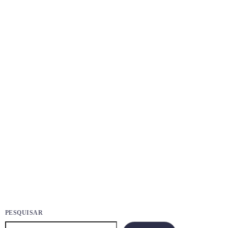
GERAL
REURB Ipatinga avança com entrega de mais
de 200 escrituras
today
21
20
JANEIRO 23, 2026
3102
PESQUISAR