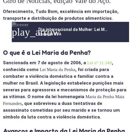
Giro de Notícias, edição Vale do Aço.
Oferecimento, Tudo Bom, excelência em importação,
transporte e distribuição de produtos alimentícios.
play_arrow
Dia internacional da Mulher: Lei Maria da Penha, Proteção e Desafios na Luta Contra a Violência Doméstica
Redação RVA
O que é a Lei Maria da Penha?
Sancionada em 7 de agosto de 2006, a
,
Lei nº 11.340
conhecida como
, foi criada para
Lei Maria da Penha
combater a violência doméstica e familiar contra a
mulher no Brasil. A legislação estabelece punições mais
severas para agressores e mecanismos de proteção para
as vítimas. O nome da lei homenageia
Maria da Penha Maia
, que sobreviveu a duas tentativas de
Fernandes
assassinato cometidas por seu marido e se tornou um
símbolo da luta contra a violência doméstica.
Avanços e Impacto da Lei Maria da Penha