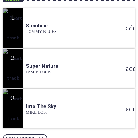
1
Sunshine
add
TOMMY BLUES
2
Super Natural
add
JAMIE TOCK
3
Into The Sky
add
MIKE LOST