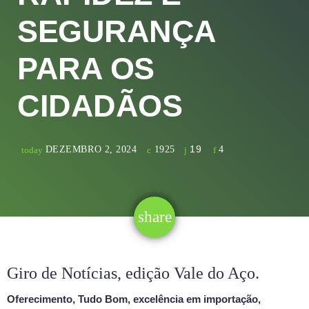
SEGURANÇA
PARA OS
CIDADÃOS
19
DEZEMBRO 2, 2024
1925
4
today
share
email
19
Giro de Notícias, edição Vale do Aço.
Oferecimento, Tudo Bom, excelência em importação,