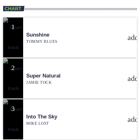
CHART
1
Sunshine
add
TOMMY BLUES
2
Super Natural
add
JAMIE TOCK
3
Into The Sky
add
MIKE LOST