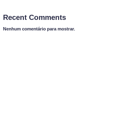
Recent Comments
Nenhum comentário para mostrar.
MÚSICA GOSPEL
Arena Sertaneja
06:00 - 07:00
Arena Sertaneja