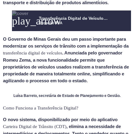
transporte e distribuição de produtos alimentícios.
play_arrow
Transferência Digital de Veículos em Minas Gerais: Rapidez e Segurança para os Cidadãos
Redação RVA
O Governo de Minas Gerais deu um passo importante para
modernizar os serviços de trânsito com a implementação da
. Anunciada pelo governador
transferência digital de veículos
Romeu Zema, a nova funcionalidade permite que
proprietários de veículos usados realizem a transferência de
propriedade de maneira totalmente online, simplificando e
agilizando o processo em todo o estado.
Luísa Barreto, secretária de Estado de Planejamento e Gestão.
Como Funciona a Transferência Digital?
O novo sistema, disponibilizado por meio do aplicativo
, elimina a necessidade de
Carteira Digital de Trânsito (CDT)
intermediários e deslocamentos. Tanto o vendedor quanto o