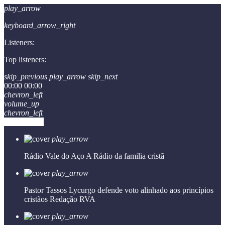
play_arrow
keyboard_arrow_right
Listeners:
Top listeners:
skip_previous
play_arrow
skip_next
00:00
00:00
chevron_left
volume_up
chevron_left
Go to album
play_arrow
Rádio Vale do Aço
A Rádio da familia cristã
play_arrow
Pastor Tassos Lycurgo defende voto alinhado aos princípios
cristãos
Redação RVA
play_arrow