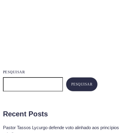
Cidade Nova, Jardim Vitória e Horto Paraíso (Santana do
Paraíso), nos dias 10 e 21 de novembro. Os encontros serão
permanentes, circulando pelos diversos bairros das cidades
da
today
11
12
NOVEMBRO 27, 2022
67
PESQUISAR
PESQUISAR
Recent Posts
Pastor Tassos Lycurgo defende voto alinhado aos princípios