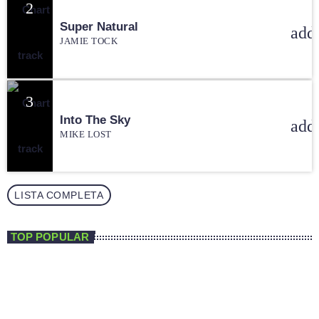
2
Super Natural
add
JAMIE TOCK
3
Into The Sky
add
MIKE LOST
LISTA COMPLETA
TOP POPULAR