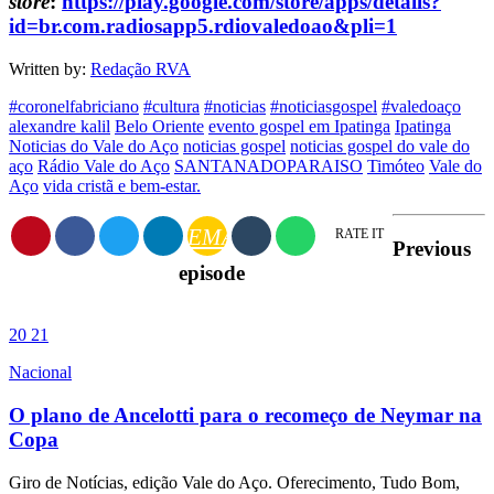
store
:
https://play.google.com/store/apps/details?
id=br.com.radiosapp5.rdiovaledoao&pli=1
Written by:
Redação RVA
#coronelfabriciano
#cultura
#noticias
#noticiasgospel
#valedoaço
alexandre kalil
Belo Oriente
evento gospel em Ipatinga
Ipatinga
Noticias do Vale do Aço
noticias gospel
noticias gospel do vale do
aço
Rádio Vale do Aço
SANTANADOPARAISO
Timóteo
Vale do
Aço
vida cristã e bem-estar.
EMAIL
RATE IT
Previous
episode
20
21
Nacional
O plano de Ancelotti para o recomeço de Neymar na
Copa
Giro de Notícias, edição Vale do Aço. Oferecimento, Tudo Bom,