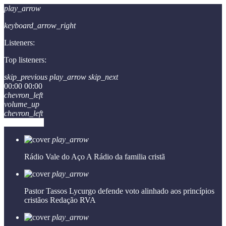
play_arrow
keyboard_arrow_right
Listeners:
Top listeners:
skip_previous
play_arrow
skip_next
00:00
00:00
chevron_left
volume_up
chevron_left
Go to album
play_arrow
Rádio Vale do Aço
A Rádio da familia cristã
play_arrow
Pastor Tassos Lycurgo defende voto alinhado aos princípios
cristãos
Redação RVA
play_arrow