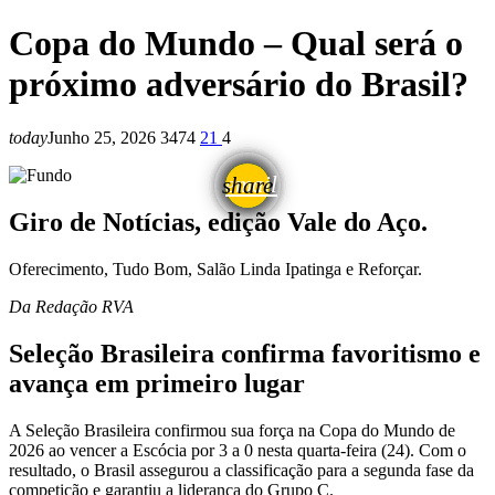
Copa do Mundo – Qual será o
próximo adversário do Brasil?
today
Junho 25, 2026
3474
21
4
email
share
21
Giro de Notícias, edição Vale do Aço.
Oferecimento, Tudo Bom, Salão Linda Ipatinga e Reforçar.
Da Redação RVA
Seleção Brasileira confirma favoritismo e
avança em primeiro lugar
A Seleção Brasileira confirmou sua força na Copa do Mundo de
2026 ao vencer a Escócia por 3 a 0 nesta quarta-feira (24). Com o
resultado, o Brasil assegurou a classificação para a segunda fase da
competição e garantiu a liderança do Grupo C.