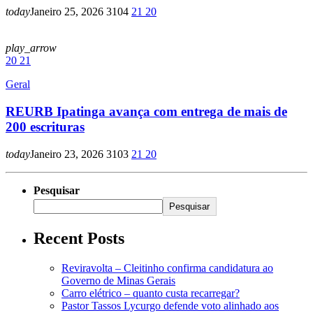
today
Janeiro 25, 2026
3104
21
20
play_arrow
20
21
Geral
REURB Ipatinga avança com entrega de mais de
200 escrituras
today
Janeiro 23, 2026
3103
21
20
Pesquisar
Pesquisar
Recent Posts
Reviravolta – Cleitinho confirma candidatura ao
Governo de Minas Gerais
Carro elétrico – quanto custa recarregar?
Pastor Tassos Lycurgo defende voto alinhado aos