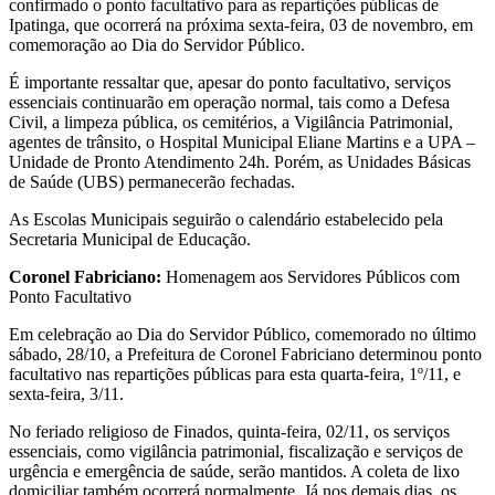
confirmado o ponto facultativo para as repartições públicas de
Ipatinga, que ocorrerá na próxima sexta-feira, 03 de novembro, em
comemoração ao Dia do Servidor Público.
É importante ressaltar que, apesar do ponto facultativo, serviços
essenciais continuarão em operação normal, tais como a Defesa
Civil, a limpeza pública, os cemitérios, a Vigilância Patrimonial,
agentes de trânsito, o Hospital Municipal Eliane Martins e a UPA –
Unidade de Pronto Atendimento 24h. Porém, as Unidades Básicas
de Saúde (UBS) permanecerão fechadas.
As Escolas Municipais seguirão o calendário estabelecido pela
Secretaria Municipal de Educação.
Coronel Fabriciano:
Homenagem aos Servidores Públicos com
Ponto Facultativo
Em celebração ao Dia do Servidor Público, comemorado no último
sábado, 28/10, a Prefeitura de Coronel Fabriciano determinou ponto
facultativo nas repartições públicas para esta quarta-feira, 1º/11, e
sexta-feira, 3/11.
No feriado religioso de Finados, quinta-feira, 02/11, os serviços
essenciais, como vigilância patrimonial, fiscalização e serviços de
urgência e emergência de saúde, serão mantidos. A coleta de lixo
domiciliar também ocorrerá normalmente. Já nos demais dias, os