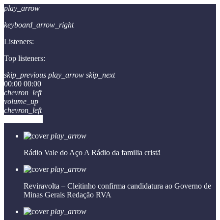
play_arrow
keyboard_arrow_right
Listeners:
Top listeners:
skip_previous
play_arrow
skip_next
00:00
00:00
chevron_left
volume_up
chevron_left
Go to album
play_arrow
Rádio Vale do Aço
A Rádio da familia cristã
play_arrow
Reviravolta – Cleitinho confirma candidatura ao Governo de
Minas Gerais
Redação RVA
play_arrow