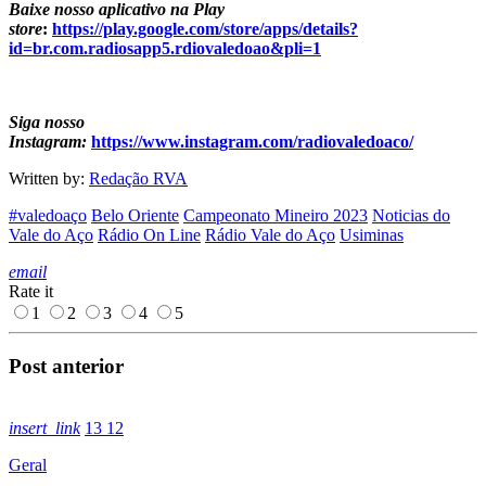
Baixe nosso aplicativo na Play
store
:
https://play.google.com/store/apps/details?
id=br.com.radiosapp5.rdiovaledoao&pli=1
Siga nosso
Instagram:
https://www.instagram.com/radiovaledoaco/
Written by:
Redação RVA
#valedoaço
Belo Oriente
Campeonato Mineiro 2023
Noticias do
Vale do Aço
Rádio On Line
Rádio Vale do Aço
Usiminas
email
Rate it
1
2
3
4
5
Post anterior
insert_link
13
12
Geral