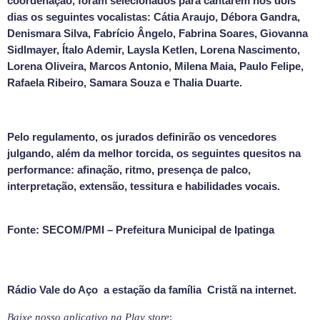
coordenação, foram selecionados para cantarem nos dois
dias os seguintes vocalistas: Cátia Araujo, Débora Gandra,
Denismara Silva, Fabrício Ângelo, Fabrina Soares, Giovanna
Sidlmayer, Ítalo Ademir, Laysla Ketlen, Lorena Nascimento,
Lorena Oliveira, Marcos Antonio, Milena Maia, Paulo Felipe,
Rafaela Ribeiro, Samara Souza e Thalia Duarte.
Pelo regulamento, os jurados definirão os vencedores
julgando, além da melhor torcida, os seguintes quesitos na
performance: afinação, ritmo, presença de palco,
interpretação, extensão, tessitura e habilidades vocais.
Fonte: SECOM/PMI – Prefeitura Municipal de Ipatinga
Rádio Vale do Aço a estação da família Cristã na internet.
Baixe nosso aplicativo na Play store
: