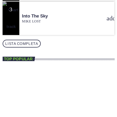
3
Into The Sky
add
MIKE LOST
LISTA COMPLETA
TOP POPULAR