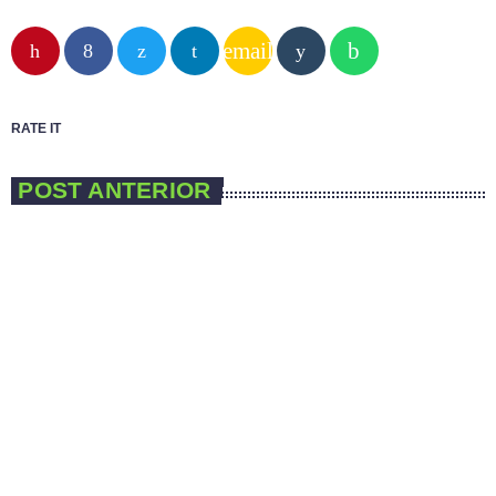
email
RATE IT
POST ANTERIOR
insert_link