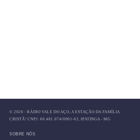
© 2026 - RÁDIO VALE DO AÇO, A ESTAÇÃO DA FAMÍLIA
CRISTÃ! CNPJ: 66.481.674/0001-63, IPATINGA - MG
SOBRE NÓS