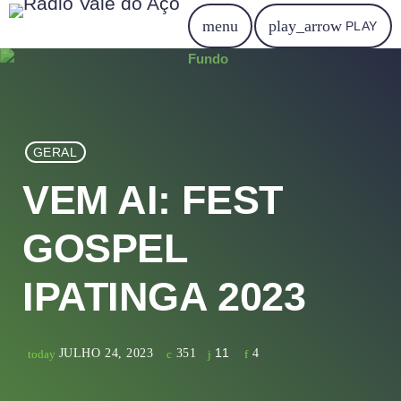
menu
play_arrow
PLAY
GERAL
VEM AI: FEST
GOSPEL
IPATINGA 2023
11
JULHO 24, 2023
351
4
today