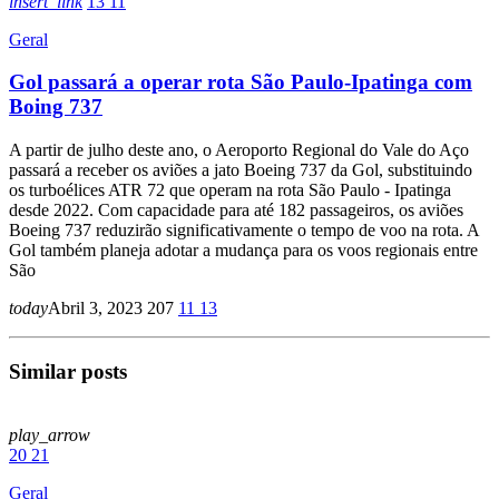
insert_link
13
11
Geral
Gol passará a operar rota São Paulo-Ipatinga com
Boing 737
A partir de julho deste ano, o Aeroporto Regional do Vale do Aço
passará a receber os aviões a jato Boeing 737 da Gol, substituindo
os turboélices ATR 72 que operam na rota São Paulo - Ipatinga
desde 2022. Com capacidade para até 182 passageiros, os aviões
Boeing 737 reduzirão significativamente o tempo de voo na rota. A
Gol também planeja adotar a mudança para os voos regionais entre
São
today
Abril 3, 2023
207
11
13
Similar posts
play_arrow
20
21
Geral