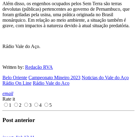
Além disso, os engenhos ocupados pelos Sem Terra são terras
devolutas (públicas) pertencentes ao governo de Pernambuco, que
foram griladas pela usina, uma prática originada no Brasil
monárquico. Em relação ao meio ambiente, a situação também é
grave, com impactos à natureza devido à atual situação predatória.
Rádio Vale do Aço.
Written by:
Redação RVA
Belo Oriente
Campeonato Mineiro 2023
Noticias do Vale do Aço
Rádio On Line
Rádio Vale do Aço
email
Rate it
1
2
3
4
5
Post anterior