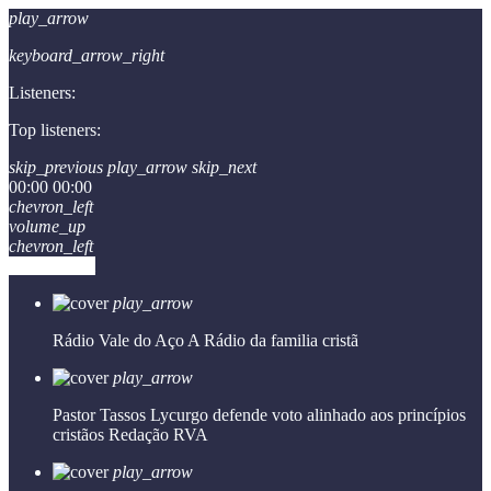
play_arrow
keyboard_arrow_right
Listeners:
Top listeners:
skip_previous
play_arrow
skip_next
00:00
00:00
chevron_left
volume_up
chevron_left
Go to album
play_arrow
Rádio Vale do Aço
A Rádio da familia cristã
play_arrow
Pastor Tassos Lycurgo defende voto alinhado aos princípios
cristãos
Redação RVA
play_arrow