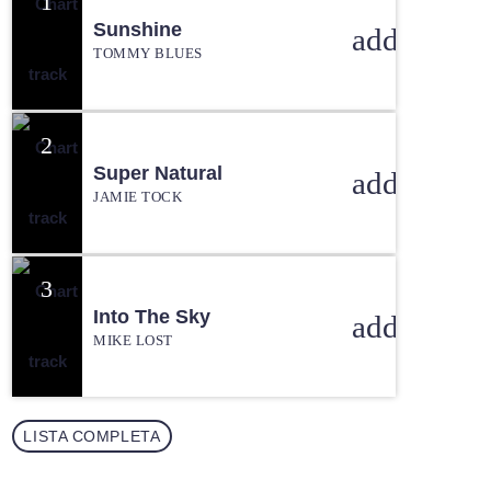
1
Sunshine
add_shopp
TOMMY BLUES
2
Super Natural
add_shopp
JAMIE TOCK
3
Into The Sky
add_shopp
MIKE LOST
LISTA COMPLETA