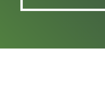
play_arrow
NACI
Pub