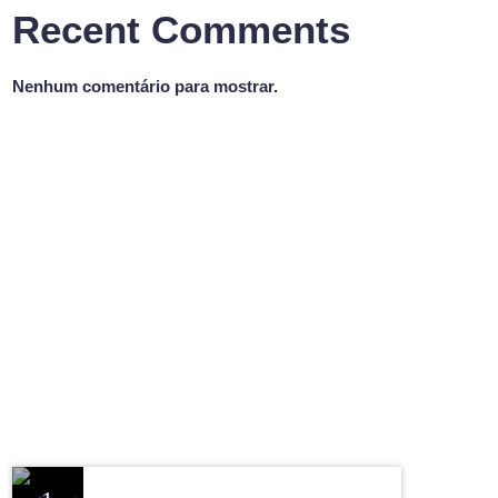
Recent Comments
Nenhum comentário para mostrar.
BOM DIA VALE
Bom Dia Vale
10:00 - 12:00
Bom Dia Vale
CHART