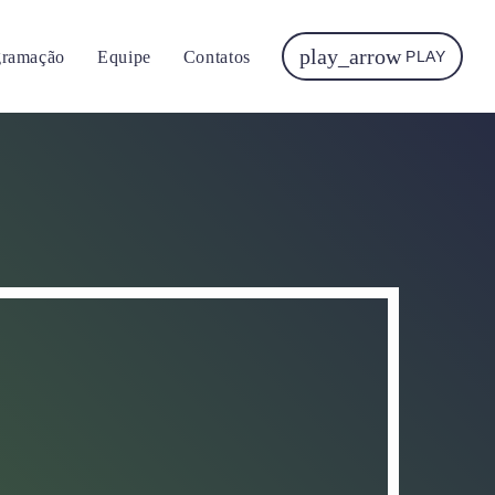
play_arrow
gramação
Equipe
Contatos
PLAY