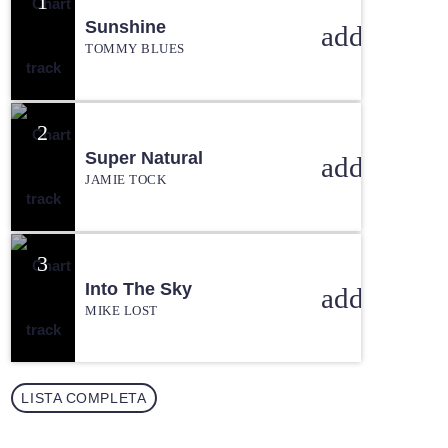
1
Sunshine
add_shopp
TOMMY BLUES
2
Super Natural
add_shopp
JAMIE TOCK
3
Into The Sky
add_shopp
MIKE LOST
LISTA COMPLETA