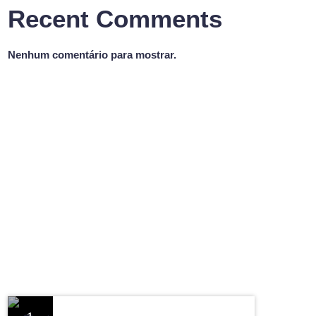
Recent Comments
Nenhum comentário para mostrar.
BOA NOITE VALE
Programa Boa Noite Vale
20:00 - 23:00
Programa Boa Noite Vale
CHART