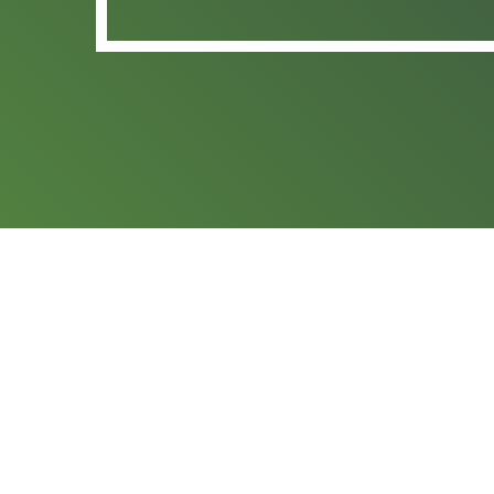
insert_link
NOTIC
For