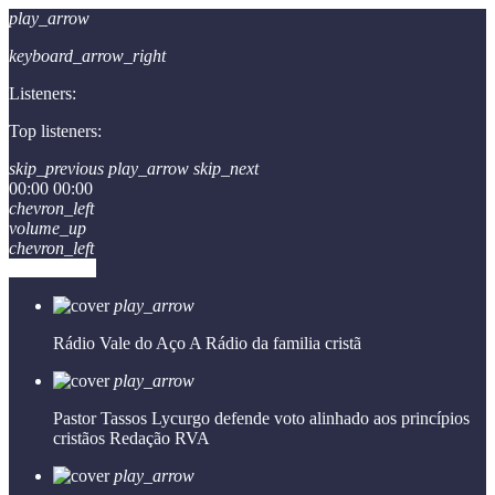
play_arrow
keyboard_arrow_right
Listeners:
Top listeners:
skip_previous
play_arrow
skip_next
00:00
00:00
chevron_left
volume_up
chevron_left
Go to album
play_arrow
Rádio Vale do Aço
A Rádio da familia cristã
play_arrow
Pastor Tassos Lycurgo defende voto alinhado aos princípios
cristãos
Redação RVA
play_arrow