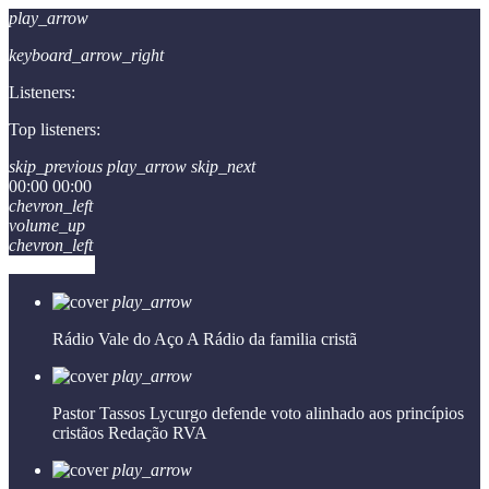
play_arrow
keyboard_arrow_right
Listeners:
Top listeners:
skip_previous
play_arrow
skip_next
00:00
00:00
chevron_left
volume_up
chevron_left
Go to album
play_arrow
Rádio Vale do Aço
A Rádio da familia cristã
play_arrow
Pastor Tassos Lycurgo defende voto alinhado aos princípios
cristãos
Redação RVA
play_arrow