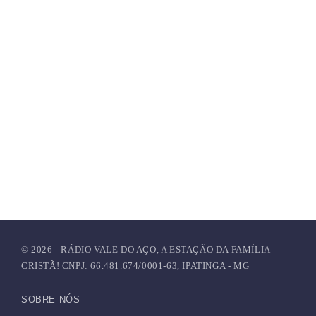
label
BOA TARDE
Rádio Live Pra Toda Família – 10 JAN 2025
© 2026 - RÁDIO VALE DO AÇO, A ESTAÇÃO DA FAMÍLIA
CRISTÃ! CNPJ: 66.481.674/0001-63, IPATINGA - MG
SOBRE NÓS