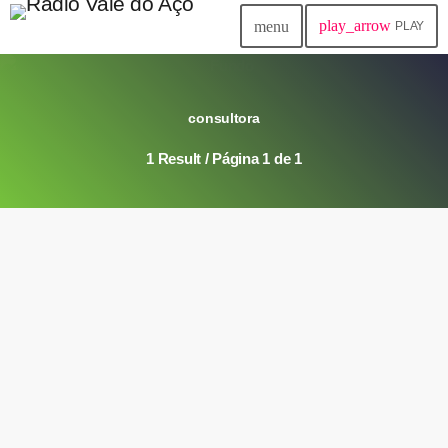
play_arrow
menu
PLAY
consultora
1 Result / Página 1 de 1
label
Boa tarde