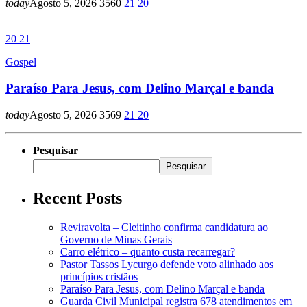
today
Agosto 5, 2026
3560
21
20
20
21
Gospel
Paraíso Para Jesus, com Delino Marçal e banda
today
Agosto 5, 2026
3569
21
20
Pesquisar
Pesquisar
Recent Posts
Reviravolta – Cleitinho confirma candidatura ao
Governo de Minas Gerais
Carro elétrico – quanto custa recarregar?
Pastor Tassos Lycurgo defende voto alinhado aos
princípios cristãos
Paraíso Para Jesus, com Delino Marçal e banda
Guarda Civil Municipal registra 678 atendimentos em