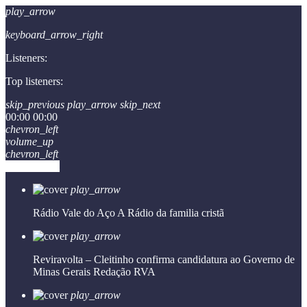
play_arrow
keyboard_arrow_right
Listeners:
Top listeners:
skip_previous
play_arrow
skip_next
00:00
00:00
chevron_left
volume_up
chevron_left
Go to album
play_arrow
Rádio Vale do Aço
A Rádio da familia cristã
play_arrow
Reviravolta – Cleitinho confirma candidatura ao Governo de
Minas Gerais
Redação RVA
play_arrow