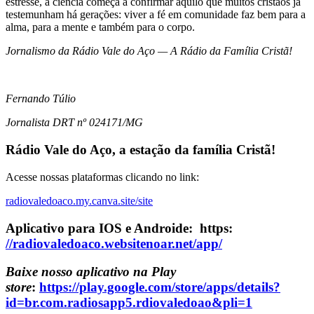
estresse, a ciência começa a confirmar aquilo que muitos cristãos já
testemunham há gerações: viver a fé em comunidade faz bem para a
alma, para a mente e também para o corpo.
Jornalismo da Rádio Vale do Aço — A Rádio da Família Cristã!
Fernando Túlio
Jornalista
DRT nº 024171/MG
Rádio Vale do Aço, a estação da família Cristã!
Acesse nossas plataformas clicando no link:
radiovaledoaco.my.canva.site/site
Aplicativo para IOS e Androide: https:
//radiovaledoaco.websitenoar.net/app/
Baixe nosso aplicativo na Play
store
:
https://play.google.com/store/apps/details?
id=br.com.radiosapp5.rdiovaledoao&pli=1