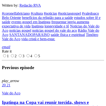
Written by:
Redação RVA
#coronelfabriciano
#cultura
#noticias
#noticiasgospel
#valedoaço
Belo Oriente
benefícios da religião para a saúde
estudos sobre fé e
saúde
evento gospel em Ipatinga
frequentar igreja aumenta
expectativa de vida
Ipatinga
longevidade e fé
Noticias do Vale do
Aço
noticias gospel
noticias gospel do vale do aço
Rádio Vale do
Aço
SANTANADOPARAISO
saúde física e espiritual
Timóteo
Vale do Aço
vida cristã e bem-estar.
email
Rate it
1
2
3
4
5
Previous episode
play_arrow
20
21
Vale do Aço
Ipatinga na Copa vai reunir torcida, shows e