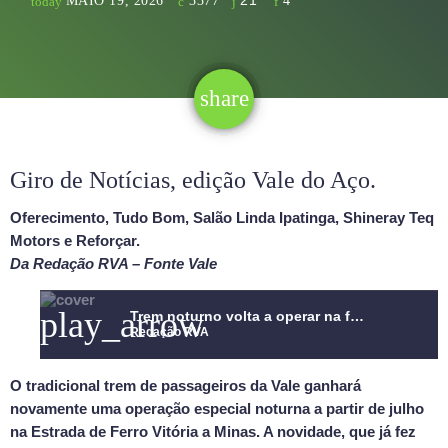
21
MAIO 19, 2026
3377
4
today
share
email
21
Giro de Notícias, edição Vale do Aço.
Oferecimento, Tudo Bom, Salão Linda Ipatinga, Shineray Teq
Motors e Reforçar.
Da Redação RVA – Fonte Vale
play_arrow
Trem noturno volta a operar na ferrovia Vitória Minas
Redação RVA
O tradicional trem de passageiros da Vale ganhará
novamente uma operação especial noturna a partir de julho
na Estrada de Ferro Vitória a Minas. A novidade, que já fez