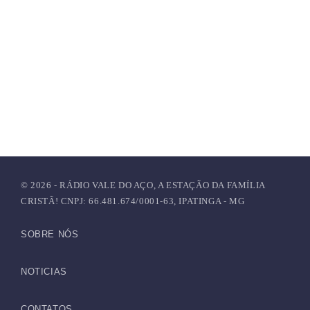
© 2026 - RÁDIO VALE DO AÇO, A ESTAÇÃO DA FAMÍLIA
CRISTÃ! CNPJ: 66.481.674/0001-63, IPATINGA - MG
SOBRE NÓS
NOTICIAS
CONTATOS