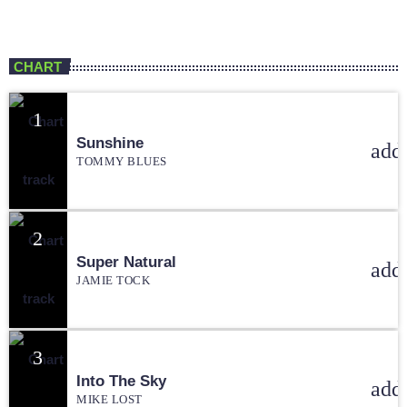
Programa Boa Noite Vale
CHART
1
Sunshine
add
TOMMY BLUES
2
Super Natural
add
JAMIE TOCK
3
Into The Sky
add
MIKE LOST