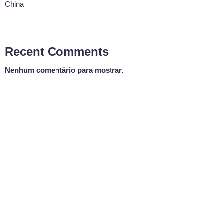
China
Recent Comments
Nenhum comentário para mostrar.
BOA NOITE VALE
Programa Boa Noite Vale
20:00 - 23:00